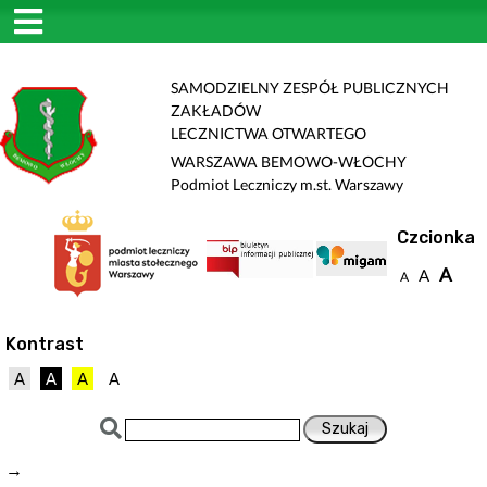
SAMODZIELNY ZESPÓŁ PUBLICZNYCH
ZAKŁADÓW
LECZNICTWA OTWARTEGO
WARSZAWA BEMOWO-WŁOCHY
Podmiot Leczniczy m.st. Warszawy
Czcionka
A
A
A
Kontrast
A
A
A
A
→