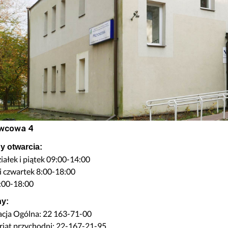
noza”
Szybowcowa 4
do Badań Laboratoryjnych
Wrocławska 19
rad
Transport Medyczny
enta
Świadczenia Komercyjne
Nasze Specjalizacje
obrania
troskopii
o kolonoskopii
wcowa 4
ożylne do zabiegów endoskopowych
y otwarcia:
do badań USG
iałek i piątek 09:00-14:00
epieniach
i czwartek 8:00-18:00
:00-18:00
ny:
acja Ogólna: 22 163-71-00
riat przychodni: 22-167-21-95