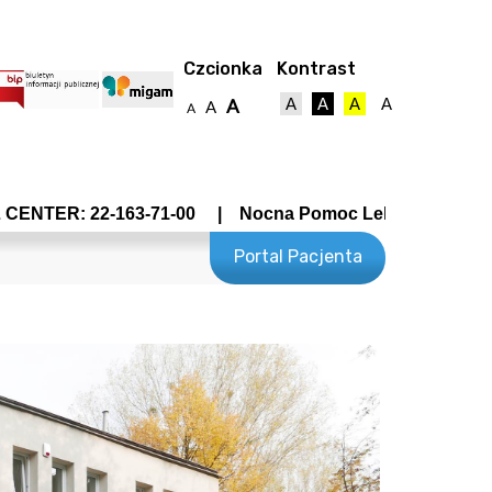
Czcionka
Kontrast
A
A
A
A
A
A
A
NTER: 22-163-71-00 | Nocna Pomoc Lekarska - Wrocławsk
Portal Pacjenta
towy