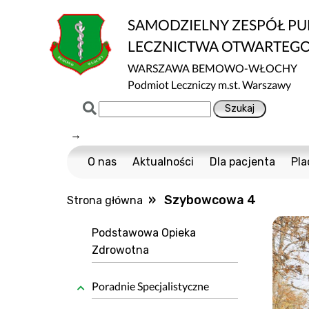
SAMODZIELNY ZESPÓŁ P
LECZNICTWA OTWARTEG
WARSZAWA BEMOWO-WŁOCHY
Podmiot Leczniczy m.st. Warszawy
→
O nas
Aktualności
Dla pacjenta
Pla
Certyfikaty ISO
Cennik usług m
» Szybowcowa 4
Strona główna
Normy ISO
Multisport
Ochrona danych
Nawigator Pacje
Podstawowa Opieka
Zdrowotna
Projekty Unijne
COVID-19
Dostępność
Profilaktyka Zdr
Poradnie Specjalistyczne
Informacja o wpływie działalności wykony
Polityka Ochrony