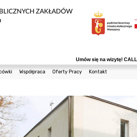
UBLICZNYCH ZAKŁADÓW
O
Umów się na wizytę! CALL CE
cówki
Współpraca
Oferty Pracy
Kontakt
edycznych
1 Sierpnia 36a
Bieżące Zamówienia Publiczne
Telefony
Cegielniana 8
Konkursy
Formularz Kontak
nta
Coopera 5
Powierzchnie do wynajęcia
Czumy 1
Odsprzedaż Sprzętu Używanego
owia
Janiszowska 15
Plany postępowań
wanej
 Dzieci
Powstańców Śląskich 19