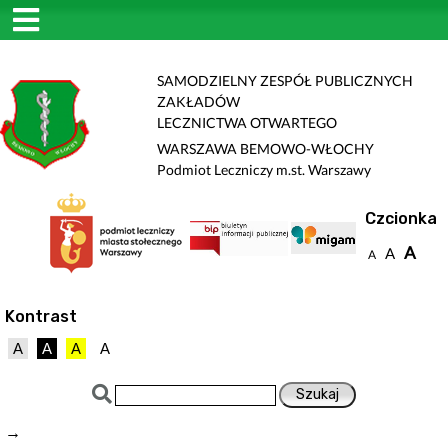
SAMODZIELNY ZESPÓŁ PUBLICZNYCH
ZAKŁADÓW
LECZNICTWA OTWARTEGO
WARSZAWA BEMOWO-WŁOCHY
Podmiot Leczniczy m.st. Warszawy
Czcionka
A
A
A
Kontrast
A
A
A
A
→