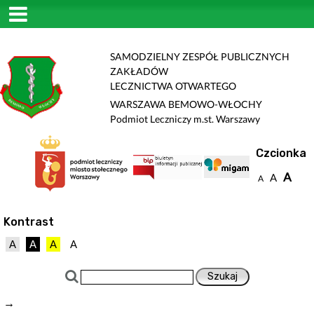
SAMODZIELNY ZESPÓŁ PUBLICZNYCH
ZAKŁADÓW
LECZNICTWA OTWARTEGO
WARSZAWA BEMOWO-WŁOCHY
Podmiot Leczniczy m.st. Warszawy
Czcionka
A
A
A
Kontrast
A
A
A
A
→