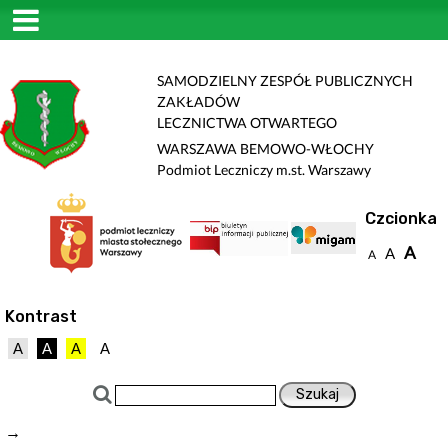
SAMODZIELNY ZESPÓŁ PUBLICZNYCH
ZAKŁADÓW
LECZNICTWA OTWARTEGO
WARSZAWA BEMOWO-WŁOCHY
Podmiot Leczniczy m.st. Warszawy
Czcionka
A
A
A
Kontrast
A
A
A
A
→