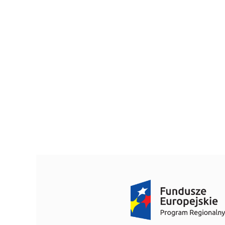
Bezpieczeństwo informacji
Kwartalnik „Diag
Sygnaliści
Przygotowanie 
O nas
Standard Telepo
Karta Praw Pacj
Deklaracja POZ
Dokumenty do p
Informacja o gas
Przygotowanie d
Znieczulenie d
Przygotowanie 
Wszystko o szcz
Zasady zapisu