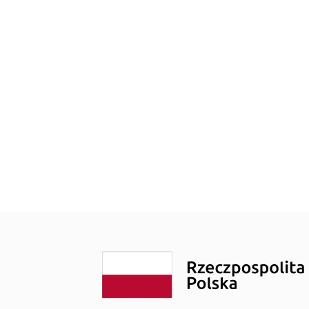
noza”
Szybowcowa 4
do Badań Laboratoryjnych
Wrocławska 19
rad
Transport Medyczny
enta
Świadczenia Komercyjne
Nasze Specjalizacje
obrania
troskopii
o kolonoskopii
ożylne do zabiegów endoskopowych
do badań USG
epieniach