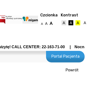
Czcionka
Kontrast
A
A
A
A
A
A
A
CALL CENTER: 22-163-71-00 | Nocna Pomoc Lekarska - Wr
Portal Pacjenta
Powrót
towy