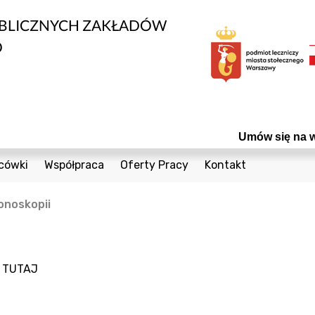
UBLICZNYCH ZAKŁADÓW
O
Umów się na wizytę! 
cówki
Współpraca
Oferty Pracy
Kontakt
edycznych
1 Sierpnia 36a
Bieżące Zamówienia Publiczne
Telefony
onoskopii
Cegielniana 8
Konkursy
Formularz Kontak
nta
Coopera 5
Powierzchnie do wynajęcia
Czumy 1
Odsprzedaż Sprzętu Używanego
a
TUTAJ
owia
Janiszowska 15
Plany postępowań
wanej
 Dzieci
Powstańców Śląskich 19