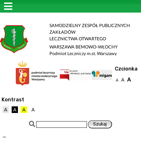
SAMODZIELNY ZESPÓŁ PUBLICZNYCH
ZAKŁADÓW
LECZNICTWA OTWARTEGO
WARSZAWA BEMOWO-WŁOCHY
Podmiot Leczniczy m.st. Warszawy
Czcionka
A
A
A
Kontrast
A
A
A
A
→