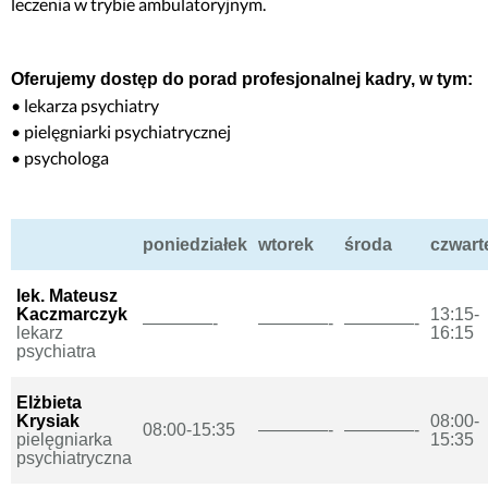
leczenia w trybie ambulatoryjnym.
Oferujemy dostęp do porad profesjonalnej kadry, w tym:
• lekarza psychiatry
• pielęgniarki psychiatrycznej
• psychologa
poniedziałek
wtorek
środa
czwart
lek. Mateusz
Kaczmarczyk
13:15-
————-
————-
————-
lekarz
16:15
psychiatra
Elżbieta
Krysiak
08:00-
08:00-15:35
————-
————-
pielęgniarka
15:35
psychiatryczna