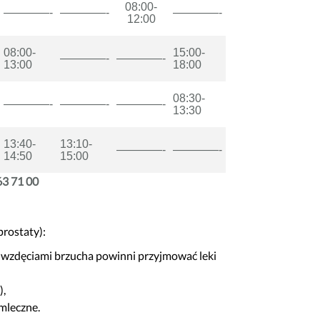
08:00-
————-
————-
————-
12:00
08:00-
15:00-
————-
————-
13:00
18:00
08:30-
————-
————-
————-
13:30
13:40-
13:10-
————-
————-
14:50
15:00
163 71 00
rostaty):
i wzdęciami brzucha powinni przyjmować leki
),
 mleczne.