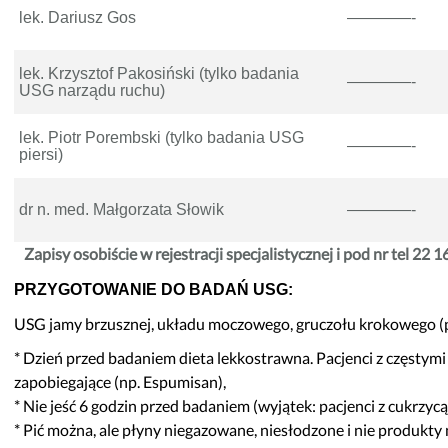
noza”
Szybowcowa 4
lek. Dariusz Gos
————-
do Badań Laboratoryjnych
Wrocławska 19
rad
Transport Medyczny
lek. Krzysztof Pakosiński (tylko badania
————-
USG narządu ruchu)
enta
Świadczenia Komercyjne
Nasze Specjalizacje
lek. Piotr Porembski (tylko badania USG
————-
piersi)
obrania
troskopii
dr n. med. Małgorzata Słowik
————-
o kolonoskopii
Zapisy osobiście w rejestracji specjalistycznej i pod nr tel 22 
ożylne do zabiegów endoskopowych
do badań USG
PRZYGOTOWANIE DO BADAŃ USG:
epieniach
USG jamy brzusznej, układu moczowego, gruczołu krokowego (p
* Dzień przed badaniem dieta lekkostrawna. Pacjenci z częstym
zapobiegające (np. Espumisan),
* Nie jeść 6 godzin przed badaniem (wyjątek: pacjenci z cukrzycą
* Pić można, ale płyny niegazowane, niesłodzone i nie produkty