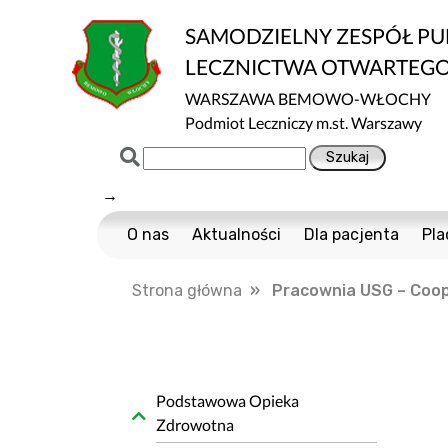
SAMODZIELNY ZESPÓŁ P
LECZNICTWA OTWARTEG
WARSZAWA BEMOWO-WŁOCHY
Podmiot Leczniczy m.st. Warszawy
→
O nas
Aktualności
Dla pacjenta
Pla
Certyfikaty ISO
Cennik usług m
Strona główna
» Pracownia USG – Coop
Normy ISO
Multisport
Ochrona danych
Nawigator Pacje
Projekty Unijne
COVID-19
Dostępność
Profilaktyka Zdr
Podstawowa Opieka
Zdrowotna
Informacja o wpływie działalności wykony
Polityka Ochrony