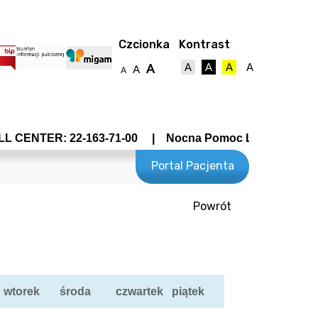
Czcionka
Kontrast
A
A
A
A
A
A
A
CENTER: 22-163-71-00 | Nocna Pomoc Lekarska - Wrocław
Portal Pacjenta
Powrót
towy
wtorek
środa
czwartek
piątek