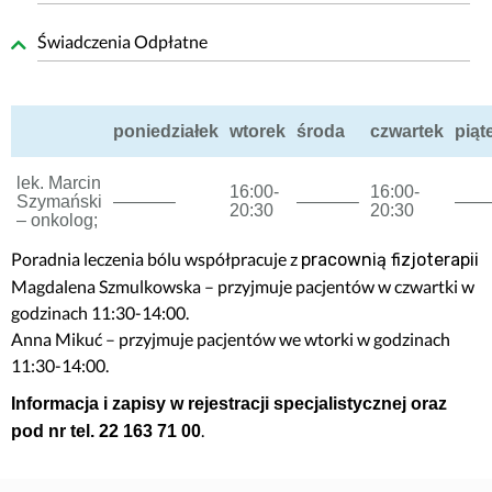
Świadczenia Odpłatne
poniedziałek
wtorek
środa
czwartek
piąt
lek. Marcin
16:00-
16:00-
Szymański
———–
———–
——
20:30
20:30
– onkolog;
Poradnia leczenia bólu współpracuje z
pracownią fizjoterapii
Magdalena Szmulkowska – przyjmuje pacjentów w czwartki w
godzinach 11:30-14:00.
Anna Mikuć – przyjmuje pacjentów we wtorki w godzinach
11:30-14:00.
Informacja i zapisy
w rejestracji specjalistycznej oraz
.
pod nr tel. 22 163 71 00