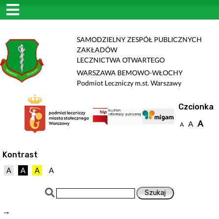
SAMODZIELNY ZESPÓŁ PUBLICZNYCH
ZAKŁADÓW
LECZNICTWA OTWARTEGO
WARSZAWA BEMOWO-WŁOCHY
Podmiot Leczniczy m.st. Warszawy
Czcionka
A
A
A
Kontrast
A
A
A
A
→