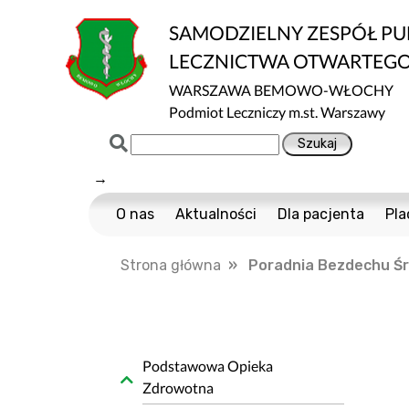
SAMODZIELNY ZESPÓŁ P
LECZNICTWA OTWARTEG
WARSZAWA BEMOWO-WŁOCHY
Podmiot Leczniczy m.st. Warszawy
→
O nas
Aktualności
Dla pacjenta
Pla
Certyfikaty ISO
Cennik usług m
Strona główna
» Poradnia Bezdechu Śr
Normy ISO
Multisport
Ochrona danych
Nawigator Pacje
Projekty Unijne
COVID-19
Dostępność
Profilaktyka Zdr
Podstawowa Opieka
Zdrowotna
Informacja o wpływie działalności wykony
Polityka Ochrony