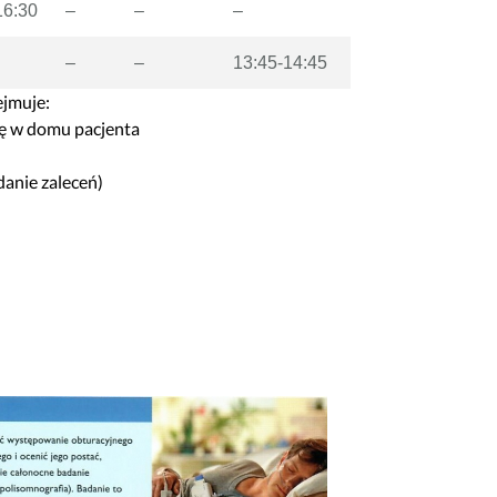
16:30
–
–
–
–
–
13:45-14:45
ejmuje:
ię w domu pacjenta
danie zaleceń)