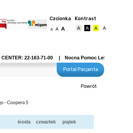
Czcionka
Kontrast
A
A
A
A
A
A
A
TER: 22-163-71-00 | Nocna Pomoc Lekarska - Wrocławska 
Portal Pacjenta
Powrót
towy
o - Coopera 5
środa
czwartek
piątek