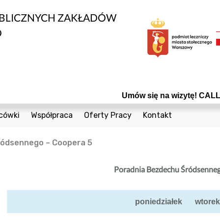
UBLICZNYCH ZAKŁADÓW
O
Umów się na wizytę! CALL CEN
cówki
Współpraca
Oferty Pracy
Kontakt
edycznych
1 Sierpnia 36a
Bieżące Zamówienia Publiczne
Telefony
ódsennego – Coopera 5
Cegielniana 8
Konkursy
Formularz Kontak
nta
Coopera 5
Powierzchnie do wynajęcia
Poradnia Bezdechu Śródsenneg
Czumy 1
Odsprzedaż Sprzętu Używanego
owia
Janiszowska 15
Plany postępowań
poniedziałek
wtorek
wanej
 Dzieci
Powstańców Śląskich 19