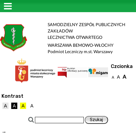
SAMODZIELNY ZESPÓŁ PUBLICZNYCH
ZAKŁADÓW
LECZNICTWA OTWARTEGO
WARSZAWA BEMOWO-WŁOCHY
Podmiot Leczniczy m.st. Warszawy
Czcionka
A
A
A
Kontrast
A
A
A
A
→