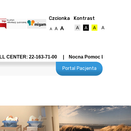
Czcionka
Kontrast
A
A
A
A
A
A
A
ENTER: 22-163-71-00 | Nocna Pomoc Lekarska - Wrocławsk
Portal Pacjenta
towy