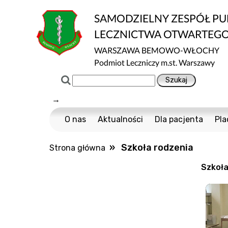
SAMODZIELNY ZESPÓŁ P
LECZNICTWA OTWARTEG
WARSZAWA BEMOWO-WŁOCHY
Podmiot Leczniczy m.st. Warszawy
→
O nas
Aktualności
Dla pacjenta
Pla
Certyfikaty ISO
Cennik usług m
» Szkoła rodzenia
Strona główna
Normy ISO
Multisport
Szkoła
Ochrona danych
Nawigator Pacje
Projekty Unijne
COVID-19
Dostępność
Profilaktyka Zdr
Informacja o wpływie działalności wykony
Polityka Ochrony