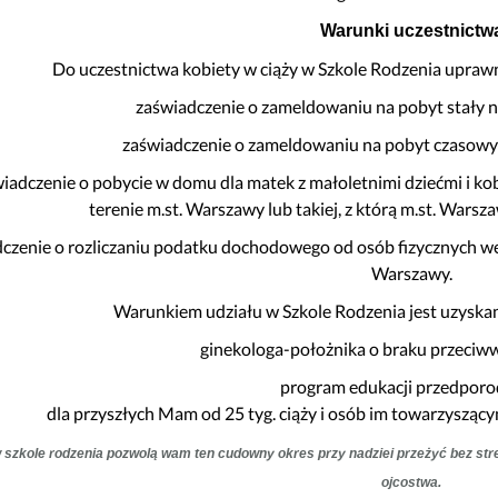
Warunki uczestnictw
Do uczestnictwa kobiety w ciąży w Szkole Rodzenia upraw
zaświadczenie o zameldowaniu na pobyt stały n
zaświadczenie o zameldowaniu na pobyt czasowy 
iadczenie o pobycie w domu dla matek z małoletnimi dziećmi i kob
terenie m.st. Warszawy lub takiej, z którą m.st. War
czenie o rozliczaniu podatku dochodowego od osób fizycznych w
Warszawy.
Warunkiem udziału w Szkole Rodzenia jest uzyskan
ginekologa-położnika o braku przeciww
program edukacji przedpor
dla przyszłych Mam od 25 tyg. ciąży i osób im towarzyszą
w szkole rodzenia pozwolą wam ten cudowny okres przy nadziei przeżyć bez stre
ojcostwa.