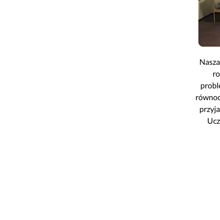
Bezpieczeństwo informacji
Kwartalnik „Diag
Sygnaliści
Przygotowanie 
O nas
Standard Telepo
Karta Praw Pacj
Nasza
Deklaracja POZ
ro
Dokumenty do p
probl
Informacja o gas
równoc
przyja
Przygotowanie d
Ucz
Znieczulenie d
Przygotowanie 
Wszystko o szcz
Zasady zapisu