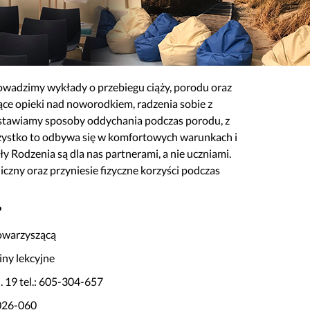
rowadzimy wykłady o przebiegu ciąży, porodu oraz
ące opieki nad noworodkiem, radzenia sobie z
edstawiamy sposoby oddychania podczas porodu, z
ystko to odbywa się w komfortowych warunkach i
ły Rodzenia są dla nas partnerami, a nie uczniami.
czny oraz przyniesie fizyczne korzyści podczas
?
owarzyszącą
iny lekcyjne
. 19 tel.: 605-304-657
-026-060