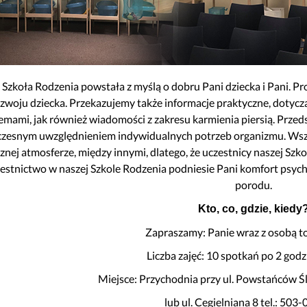
noza”
Szybowcowa 4
do Badań Laboratoryjnych
Wrocławska 19
rad
Transport Medyczny
enta
Świadczenia Komercyjne
 Szkoła Rodzenia powstała z myślą o dobru Pani dziecka i Pani. P
Nasze Specjalizacje
zwoju dziecka. Przekazujemy także informacje praktyczne, dotycz
obrania
emami, jak również wiadomości z zakresu karmienia piersią. Prz
troskopii
zesnym uwzględnieniem indywidualnych potrzeb organizmu. Wsz
znej atmosferze, między innymi, dlatego, że uczestnicy naszej Szko
o kolonoskopii
estnictwo w naszej Szkole Rodzenia podniesie Pani komfort psychi
ożylne do zabiegów endoskopowych
porodu.
do badań USG
Kto, co, gdzie, kiedy
epieniach
Zapraszamy: Panie wraz z osobą t
Liczba zajęć: 10 spotkań po 2 godz
Miejsce: Przychodnia przy ul. Powstańców Śl
lub ul. Cegielniana 8 tel.: 503