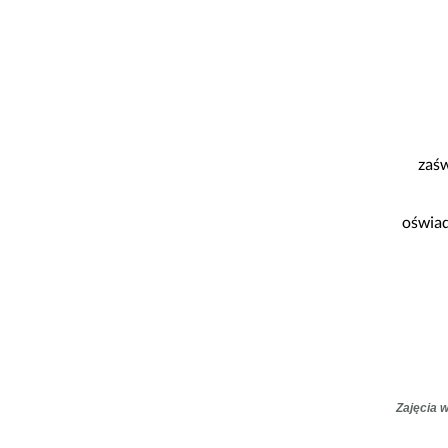
zaśw
oświad
Zajęcia 