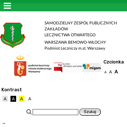
SAMODZIELNY ZESPÓŁ PUBLICZNYCH
ZAKŁADÓW
LECZNICTWA OTWARTEGO
WARSZAWA BEMOWO-WŁOCHY
Podmiot Leczniczy m.st. Warszawy
Czcionka
A
A
A
Kontrast
A
A
A
A
→