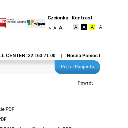
Czcionka
Kontrast
A
A
A
A
A
A
A
ER: 22-163-71-00 | Nocna Pomoc Lekarska - Wrocławska 
Portal Pacjenta
Powrót
towy
cie PDF
PDF