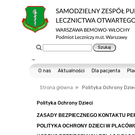
SAMODZIELNY ZESPÓŁ P
LECZNICTWA OTWARTEG
WARSZAWA BEMOWO-WŁOCHY
Podmiot Leczniczy m.st. Warszawy
→
O nas
Aktualności
Dla pacjenta
Pla
Certyfikaty ISO
Cennik usług m
Strona główna
» Polityka Ochrony Dzie
Normy ISO
Multisport
Ochrona danych
Nawigator Pacje
Polityka Ochrony Dzieci
Projekty Unijne
COVID-19
ZASADY BEZPIECZNEGO KONTAKTU PE
Dostępność
Profilaktyka Zdr
POLITYKA OCHRONY DZIECI W PLACÓWCE 
Informacja o wpływie działalności wykony
Polityka Ochrony