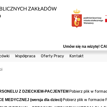
UBLICZNYCH ZAKŁADÓW
O
Umów się na wizytę! CALL CENT
cówki
Współpraca
Oferty Pracy
Kontakt
edycznych
1 Sierpnia 36a
Bieżące Zamówienia Publiczne
Telefony
ci
Cegielniana 8
Konkursy
Formularz Kontak
nta
Coopera 5
Powierzchnie do wynajęcia
Czumy 1
Odsprzedaż Sprzętu Używanego
Pobierz plik w forma
RSONELU Z DZIECKIEM-PACJENTEM
owia
Janiszowska 15
Plany postępowań
Pobierz plik w formacie 
MEDYCZNEJ (wersja dla dzieci)
wanej
 Dzieci
Powstańców Śląskich 19