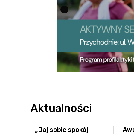
Bezpieczeństwo informacji
Kwartalnik „Diag
Sygnaliści
Przygotowanie 
O nas
Standard Telepo
Karta Praw Pacj
Deklaracja POZ
Dokumenty do p
Informacja o gas
Przygotowanie d
Znieczulenie d
Przygotowanie 
Wszystko o szcz
Aktualności
Zasady zapisu
„Daj sobie spokój.
Awa