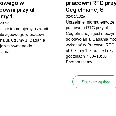
bowego w
pracowni RTG przy 
cowni przy ul.
Cegielnianej 8
my 1
02/06/2026
Uprzejmie informujemy, że
/2026
pracownia RTG przy ul.
jmie informujemy o awarii
Cegielnianej 8 jest nieczy
atu zębowego w pracowni
do odwołania. Badania mo
na ul. Czumy 1. Badania
wykonać w Pracowni RTG 
ają wstrzymane do
ul. Czumy 1, która jest czy
łania.
godzinach 7:30–18:30.
Przepraszamy…
Starsze wpisy