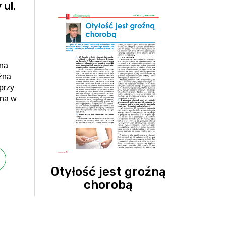
ul.
nna
żna
przy
nna w
Otyłość jest groźną
chorobą