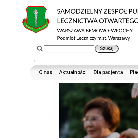
SAMODZIELNY ZESPÓŁ P
LECZNICTWA OTWARTEG
WARSZAWA BEMOWO-WŁOCHY
Podmiot Leczniczy m.st. Warszawy
→
O nas
Aktualności
Dla pacjenta
Pla
Certyfikaty ISO
Cennik usług m
Normy ISO
Multisport
Ochrona danych
Nawigator Pacje
Projekty Unijne
COVID-19
Dostępność
Profilaktyka Zdr
Informacja o wpływie działalności wykony
Polityka Ochrony