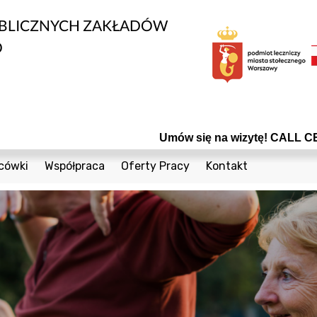
UBLICZNYCH ZAKŁADÓW
O
Umów się na wizytę! CALL CENTER: 22
cówki
Współpraca
Oferty Pracy
Kontakt
edycznych
1 Sierpnia 36a
Bieżące Zamówienia Publiczne
Telefony
Cegielniana 8
Konkursy
Formularz Kontak
nta
Coopera 5
Powierzchnie do wynajęcia
Czumy 1
Odsprzedaż Sprzętu Używanego
owia
Janiszowska 15
Plany postępowań
wanej
 Dzieci
Powstańców Śląskich 19