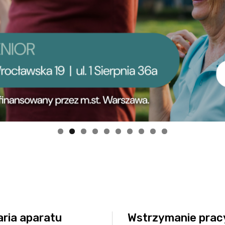
noza”
Szybowcowa 4
do Badań Laboratoryjnych
Wrocławska 19
rad
Transport Medyczny
enta
Świadczenia Komercyjne
Nasze Specjalizacje
obrania
troskopii
o kolonoskopii
ożylne do zabiegów endoskopowych
do badań USG
epieniach
ria aparatu
Wstrzymanie prac