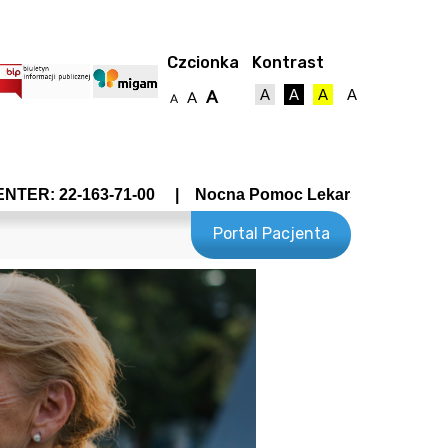
Czcionka
Kontrast
A
A
A
A
A
A
A
-163-71-00 | Nocna Pomoc Lekarska - Wrocławska 19 tel 
Portal Pacjenta
towy