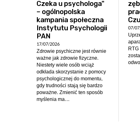
Czeka u psychologa"
zę
– ogólnopolska
pra
kampania społeczna
Czu
Instytutu Psychologii
07/07
PAN
Uprze
apar
17/07/2026
RTG 
Zdrowie psychiczne jest równie
zost
ważne jak zdrowie fizyczne.
odwo
Niestety wiele osób wciąż
odkłada skorzystanie z pomocy
psychologicznej do momentu,
gdy trudności stają się bardzo
poważne. Zmienić ten sposób
myślenia ma…