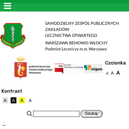
SAMODZIELNY ZESPÓŁ PUBLICZNYCH
ZAKŁADÓW
LECZNICTWA OTWARTEGO
WARSZAWA BEMOWO-WŁOCHY
Podmiot Leczniczy m.st. Warszawy
Czcionka
A
A
A
Kontrast
A
A
A
A
→