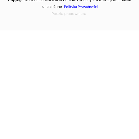
Copyright © SZPZLO Warszawa Bemowo-Włochy 2026. Wszystkie prawa
Polityka Prywatności
zastrzeżone.
Poczta pracownicza