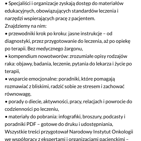
• Specjaliści i organizacje zyskają dostęp do materiałów
edukacyjnych, obowiązujących standardów leczenia i
narzędzi wspierających pracę z pacjentem.
Znajdziemy na nim:
• przewodniki krok po kroku: jasne instrukcje – od
diagnostyki, przez przygotowanie do leczenia, aż po opiekę
po terapii. Bez medycznego żargonu,
• kompendium nowotworów: zrozumiałe opisy rodzajów
raka: objawy, badania, leczenie, pytania do lekarza i życie po
terapii,
• wsparcie emocjonalne: poradniki, które pomagają
rozmawiać z bliskimi, radzić sobie ze stresem i zachować
równowagę,
• porady o diecie, aktywności, pracy, relacjach i powrocie do
codzienności po leczeniu,
• materiały do pobrania: infografiki, broszury, podcasty i
poradniki PDF – gotowe do druku i udostępniania,
Wszystkie treści przygotował Narodowy Instytut Onkologii
we współpracy z ekspertami i organizacjami pacjenckimi –