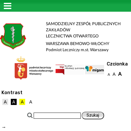
SAMODZIELNY ZESPÓŁ PUBLICZNYCH
ZAKŁADÓW
LECZNICTWA OTWARTEGO
WARSZAWA BEMOWO-WŁOCHY
Podmiot Leczniczy m.st. Warszawy
Czcionka
A
A
A
Kontrast
A
A
A
A
→