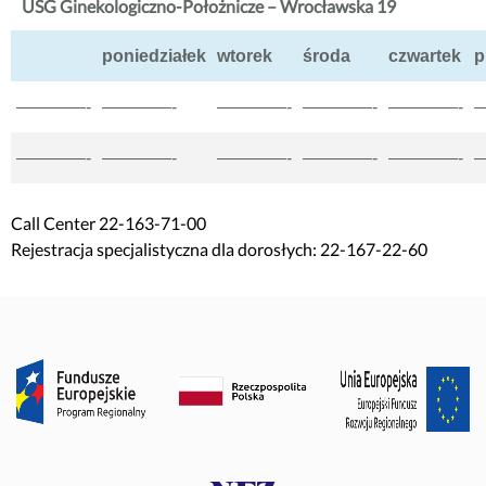
USG Ginekologiczno-Położnicze – Wrocławska 19
poniedziałek
wtorek
środa
czwartek
p
————-
————-
————-
————-
————-
————-
————-
————-
————-
————-
Call Center 22-163-71-00
Rejestracja specjalistyczna dla dorosłych: 22-167-22-60