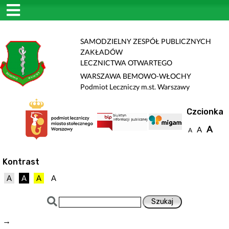
SAMODZIELNY ZESPÓŁ PUBLICZNYCH
ZAKŁADÓW
LECZNICTWA OTWARTEGO
WARSZAWA BEMOWO-WŁOCHY
Podmiot Leczniczy m.st. Warszawy
Czcionka
A
A
A
Kontrast
A
A
A
A
→