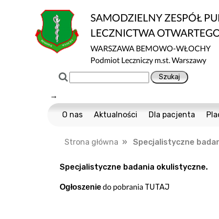
SAMODZIELNY ZESPÓŁ P
LECZNICTWA OTWARTEG
WARSZAWA BEMOWO-WŁOCHY
Podmiot Leczniczy m.st. Warszawy
→
O nas
Aktualności
Dla pacjenta
Pla
Certyfikaty ISO
Cennik usług m
Strona główna
» Specjalistyczne badani
Normy ISO
Multisport
Ochrona danych
Nawigator Pacje
Specjalistyczne badania okulistyczne.
Projekty Unijne
COVID-19
do pobrania
TUTAJ
Ogłoszenie
Dostępność
Profilaktyka Zdr
Informacja o wpływie działalności wykony
Polityka Ochrony