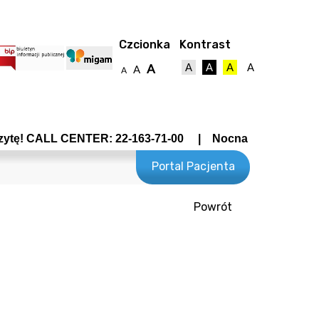
Czcionka
Kontrast
A
A
A
A
A
A
A
ALL CENTER: 22-163-71-00 | Nocna Pomoc Lekarska - Wro
Portal Pacjenta
Powrót
towy