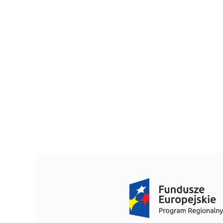
Bezpieczeństwo informacji
Kwartalnik „Diag
Sygnaliści
Przygotowanie 
O nas
Standard Telepo
Karta Praw Pacj
Deklaracja POZ
Dokumenty do p
Informacja o gas
Przygotowanie d
Znieczulenie d
Przygotowanie 
Wszystko o szcz
Zasady zapisu