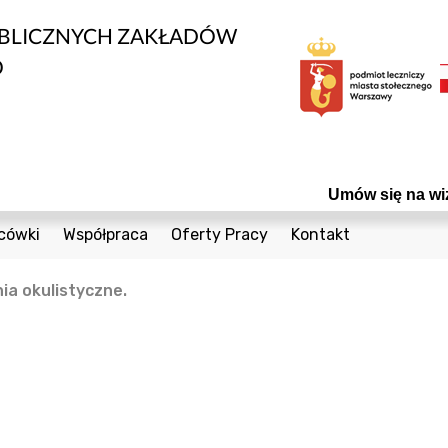
UBLICZNYCH ZAKŁADÓW
O
Umów się na wizytę! C
cówki
Współpraca
Oferty Pracy
Kontakt
edycznych
1 Sierpnia 36a
Bieżące Zamówienia Publiczne
Telefony
a okulistyczne.
Cegielniana 8
Konkursy
Formularz Kontak
nta
Coopera 5
Powierzchnie do wynajęcia
Czumy 1
Odsprzedaż Sprzętu Używanego
owia
Janiszowska 15
Plany postępowań
wanej
 Dzieci
Powstańców Śląskich 19