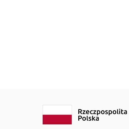
noza”
Szybowcowa 4
do Badań Laboratoryjnych
Wrocławska 19
rad
Transport Medyczny
enta
Świadczenia Komercyjne
Nasze Specjalizacje
obrania
troskopii
o kolonoskopii
ożylne do zabiegów endoskopowych
do badań USG
epieniach