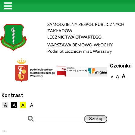
SAMODZIELNY ZESPÓŁ PUBLICZNYCH
ZAKŁADÓW
LECZNICTWA OTWARTEGO
WARSZAWA BEMOWO-WŁOCHY
Podmiot Leczniczy m.st. Warszawy
Czcionka
A
A
A
Kontrast
A
A
A
A
→