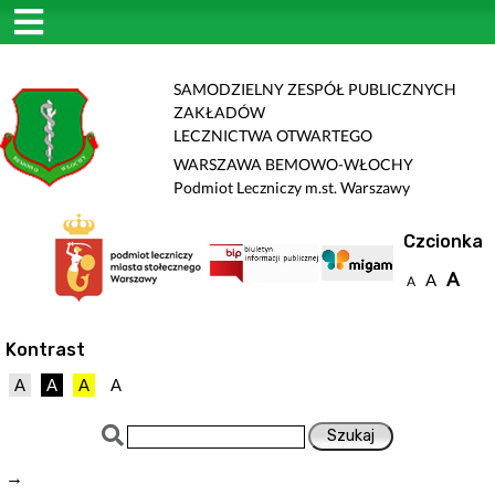
SAMODZIELNY ZESPÓŁ PUBLICZNYCH
ZAKŁADÓW
LECZNICTWA OTWARTEGO
WARSZAWA BEMOWO-WŁOCHY
Podmiot Leczniczy m.st. Warszawy
Czcionka
A
A
A
Kontrast
A
A
A
A
→