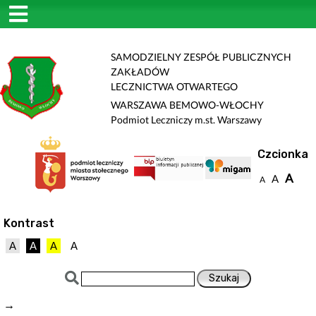
SAMODZIELNY ZESPÓŁ PUBLICZNYCH
ZAKŁADÓW
LECZNICTWA OTWARTEGO
WARSZAWA BEMOWO-WŁOCHY
Podmiot Leczniczy m.st. Warszawy
Czcionka
A
A
A
Kontrast
A
A
A
A
→