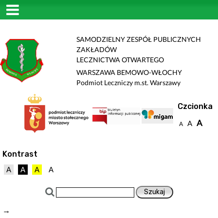
SAMODZIELNY ZESPÓŁ PUBLICZNYCH
ZAKŁADÓW
LECZNICTWA OTWARTEGO
WARSZAWA BEMOWO-WŁOCHY
Podmiot Leczniczy m.st. Warszawy
Czcionka
A
A
A
Kontrast
A
A
A
A
→