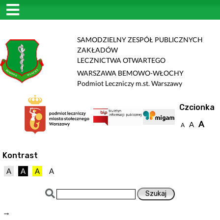
SAMODZIELNY ZESPÓŁ PUBLICZNYCH
ZAKŁADÓW
LECZNICTWA OTWARTEGO
WARSZAWA BEMOWO-WŁOCHY
Podmiot Leczniczy m.st. Warszawy
Czcionka
A
A
A
Kontrast
A
A
A
A
→