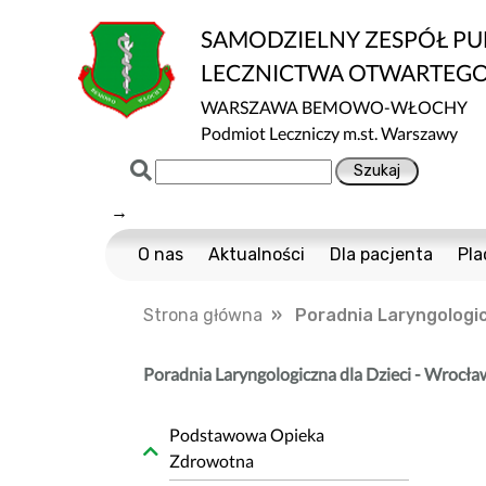
SAMODZIELNY ZESPÓŁ P
LECZNICTWA OTWARTEG
WARSZAWA BEMOWO-WŁOCHY
Podmiot Leczniczy m.st. Warszawy
→
O nas
Aktualności
Dla pacjenta
Pla
Certyfikaty ISO
Cennik usług m
Strona główna
» Poradnia Laryngologicz
Normy ISO
Multisport
Ochrona danych
Nawigator Pacje
Poradnia Laryngologiczna dla Dzieci - Wrocła
Projekty Unijne
COVID-19
Dostępność
Profilaktyka Zdr
Podstawowa Opieka
Zdrowotna
Informacja o wpływie działalności wykony
Polityka Ochrony