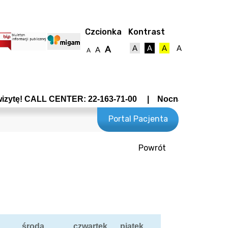
Czcionka
Kontrast
A
A
A
A
A
A
A
zytę! CALL CENTER: 22-163-71-00 | Nocna Pomoc Lekarska
Portal Pacjenta
Powrót
towy
środa
czwartek
piątek