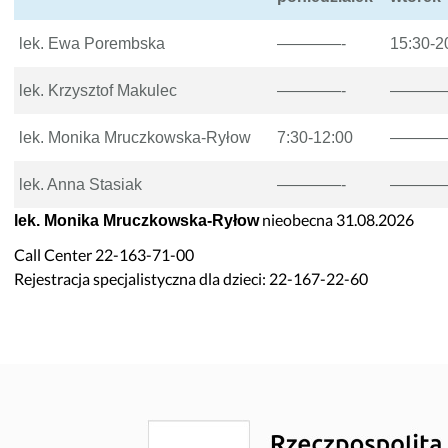
noza”
Szybowcowa 4
do Badań Laboratoryjnych
Wrocławska 19
lek. Ewa Porembska
————-
15:30-2
rad
Transport Medyczny
lek. Krzysztof Makulec
————-
————
enta
Świadczenia Komercyjne
Nasze Specjalizacje
lek. Monika Mruczkowska-Ryłow
7:30-12:00
————
obrania
lek. Anna Stasiak
————-
————
troskopii
nieobecna 31.08.2026
lek. Monika Mruczkowska-Ryłow
o kolonoskopii
Call Center 22-163-71-00
ożylne do zabiegów endoskopowych
Rejestracja specjalistyczna dla dzieci: 22-167-22-60
do badań USG
epieniach