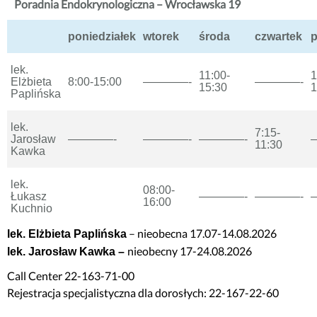
Poradnia Endokrynologiczna – Wrocławska 19
poniedziałek
wtorek
środa
czwartek
p
lek.
11:00-
1
Elżbieta
8:00-15:00
————-
————-
15:30
1
Paplińska
lek.
7:15-
Jarosław
————-
————-
————-
11:30
Kawka
lek.
08:00-
Łukasz
————-
————-
16:00
Kuchnio
– nieobecna 17.07-14.08.2026
lek. Elżbieta Paplińska
nieobecny 17-24.08.2026
lek. Jarosław Kawka –
Call Center 22-163-71-00
Rejestracja specjalistyczna dla dorosłych: 22-167-22-60