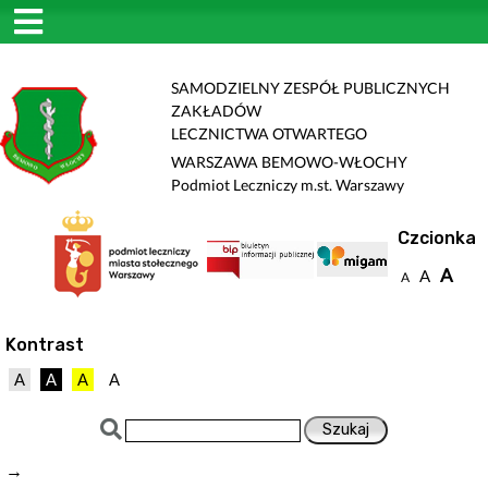
SAMODZIELNY ZESPÓŁ PUBLICZNYCH
ZAKŁADÓW
LECZNICTWA OTWARTEGO
WARSZAWA BEMOWO-WŁOCHY
Podmiot Leczniczy m.st. Warszawy
Czcionka
A
A
A
Kontrast
A
A
A
A
→