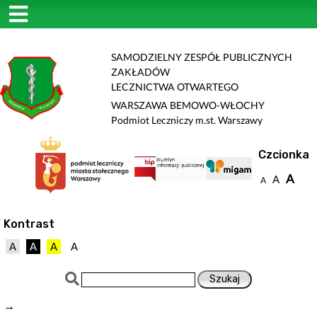
SAMODZIELNY ZESPÓŁ PUBLICZNYCH
ZAKŁADÓW
LECZNICTWA OTWARTEGO
WARSZAWA BEMOWO-WŁOCHY
Podmiot Leczniczy m.st. Warszawy
Czcionka
A
A
A
Kontrast
A
A
A
A
→