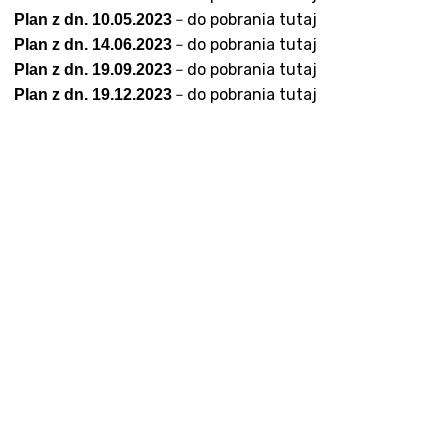
noza”
Szybowcowa 4
–
do pobrania tutaj
Plan z dn. 10.05.2023
do Badań Laboratoryjnych
Wrocławska 19
–
do pobrania tutaj
Plan z dn. 14.06.2023
–
do pobrania tutaj
Plan z dn. 19.09.2023
rad
Transport Medyczny
–
do pobrania tutaj
Plan z dn. 19.12.2023
enta
Świadczenia Komercyjne
Nasze Specjalizacje
obrania
troskopii
o kolonoskopii
ożylne do zabiegów endoskopowych
do badań USG
epieniach