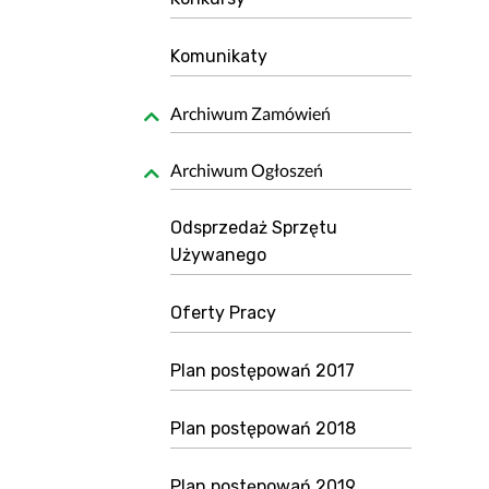
Bezpieczeństwo informacji
Kwartalnik „Diag
Sygnaliści
Przygotowanie 
Komunikaty
O nas
Standard Telepo
Archiwum Zamówień
Karta Praw Pacj
Deklaracja POZ
Archiwum Ogłoszeń
Dokumenty do p
Informacja o gas
Odsprzedaż Sprzętu
Przygotowanie d
Używanego
Znieczulenie d
Oferty Pracy
Przygotowanie 
Wszystko o szcz
Plan postępowań 2017
Zasady zapisu
Plan postępowań 2018
Plan postępowań 2019