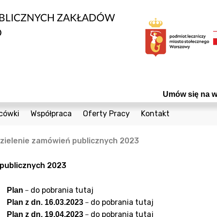
UBLICZNYCH ZAKŁADÓW
O
Umów się na wizytę! C
cówki
Współpraca
Oferty Pracy
Kontakt
edycznych
1 Sierpnia 36a
Bieżące Zamówienia Publiczne
Telefony
ielenie zamówień publicznych 2023
Cegielniana 8
Konkursy
Formularz Kontak
nta
Coopera 5
Powierzchnie do wynajęcia
publicznych 2023
Czumy 1
Odsprzedaż Sprzętu Używanego
–
do pobrania tutaj
Plan
owia
Janiszowska 15
Plany postępowań
–
do pobrania tutaj
Plan z dn. 16.03.2023
wanej
 Dzieci
Powstańców Śląskich 19
–
do pobrania tutaj
Plan z dn. 19.04.2023