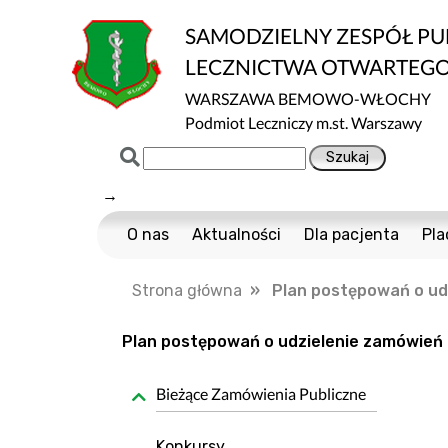
SAMODZIELNY ZESPÓŁ P
LECZNICTWA OTWARTEG
WARSZAWA BEMOWO-WŁOCHY
Podmiot Leczniczy m.st. Warszawy
→
O nas
Aktualności
Dla pacjenta
Pla
Certyfikaty ISO
Cennik usług m
Strona główna
» Plan postępowań o udz
Normy ISO
Multisport
Ochrona danych
Nawigator Pacje
Plan postępowań o udzielenie zamówień 
Projekty Unijne
COVID-19
Bieżące Zamówienia Publiczne
Dostępność
Profilaktyka Zdr
Informacja o wpływie działalności wykony
Polityka Ochrony
Konkursy