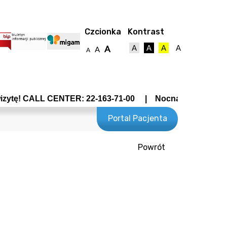
Czcionka
Kontrast
A
A
A
A
A
A
A
ALL CENTER: 22-163-71-00 | Nocna Pomoc Lekarska - Wroc
Portal Pacjenta
Powrót
towy