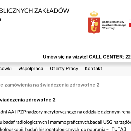
UBLICZNYCH ZAKŁADÓW
O
Umów się na wizytę! CALL CENTER: 22-16
cówki
Współpraca
Oferty Pracy
Kontakt
edycznych
1 Sierpnia 36a
Bieżące Zamówienia Publiczne
Telefony
ie zamówienia na świadczenia zdrowotne 2
Cegielniana 8
Konkursy
Formularz Kontak
nta
Coopera 5
Powierzchnie do wynajęcia
świadczenia zdrowotne 2
Czumy 1
Odsprzedaż Sprzętu Używanego
adni AA i PZP,nadzory merytorycznego na oddziale dziennym rehab
owia
Janiszowska 15
Plany postępowań
isu badaf radiologicznych i mammograficznych,badali USG narzą
wanej
 Dzieci
Powstańców Śląskich 19
i kolposkopii, badań histopatologicznych do pobrania –
TUTAJ