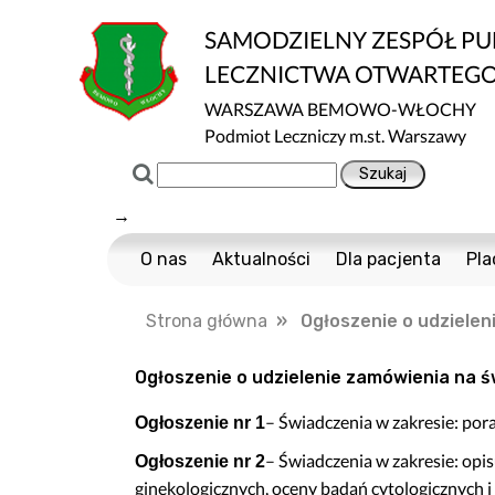
SAMODZIELNY ZESPÓŁ P
LECZNICTWA OTWARTEG
WARSZAWA BEMOWO-WŁOCHY
Podmiot Leczniczy m.st. Warszawy
→
O nas
Aktualności
Dla pacjenta
Pla
Certyfikaty ISO
Cennik usług m
Strona główna
» Ogłoszenie o udzielen
Normy ISO
Multisport
Ochrona danych
Nawigator Pacje
Ogłoszenie o udzielenie zamówienia na 
Projekty Unijne
COVID-19
– Świadczenia w zakresie: por
Ogłoszenie nr 1
Dostępność
Profilaktyka Zdr
– Świadczenia w zakresie: op
Ogłoszenie nr 2
Informacja o wpływie działalności wykony
Polityka Ochrony
ginekologicznych, oceny badań cytologicznych 