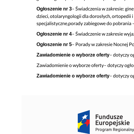
Bezpieczeństwo informacji
Kwartalnik „Diag
– Świadczenia w zakresie: ginek
Ogłoszenie nr 3
Sygnaliści
Przygotowanie 
dzieci, otolaryngologii dla dorosłych, ortopedii 
O nas
Standard Telepo
specjalistyczne,porady zabiegowe do pobrania
Karta Praw Pacj
– Świadczenie w zakresie wyjaz
Ogłoszenie nr 4
Deklaracja POZ
– Porady w zakresie Nocnej P
Ogłoszenie nr 5
Dokumenty do p
– dotyczy o
Zawiadomienie o wyborze oferty
Informacja o gas
Zawiadomienie o wyborze oferty– dotyczy ogłos
Przygotowanie d
– dotyczy o
Zawiadomienie o wyborze oferty
Znieczulenie d
Przygotowanie 
Wszystko o szcz
Zasady zapisu