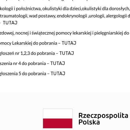
noza”
Szybowcowa 4
ologii i położnictwa, okulistyki dla dzieci,okulistyki dla dorosłych
do Badań Laboratoryjnych
Wrocławska 19
i traumatologii, wad postawy, endokrynologii ,urologii, alergologii 
rad
Transport Medyczny
 –
TUTAJ
enta
Świadczenia Komercyjne
dowej, nocnej i świątecznej pomocy lekarskiej i pielęgniarskiej d
Nasze Specjalizacje
omocy Lekarskiej do pobrania –
TUTAJ
obrania
głoszeń nr 1,2,3 do pobrania –
TUTAJ
troskopii
zenia nr 4 do pobrania –
TUTAJ
o kolonoskopii
głoszenia 5 do pobrania –
TUTAJ
ożylne do zabiegów endoskopowych
do badań USG
epieniach