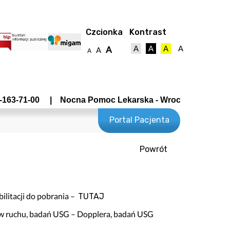
Czcionka
Kontrast
A
A
A
A
A
A
A
3-71-00 | Nocna Pomoc Lekarska - Wrocławska 19 tel 22
Portal Pacjenta
Powrót
towy
ilitacji do pobrania –
TUTAJ
dów ruchu, badań USG – Dopplera, badań USG