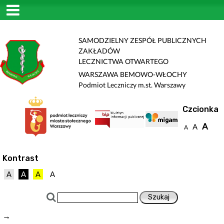
SAMODZIELNY ZESPÓŁ PUBLICZNYCH
ZAKŁADÓW
LECZNICTWA OTWARTEGO
WARSZAWA BEMOWO-WŁOCHY
Podmiot Leczniczy m.st. Warszawy
Czcionka
A
A
A
Kontrast
A
A
A
A
→