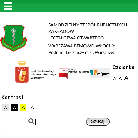
SAMODZIELNY ZESPÓŁ PUBLICZNYCH
ZAKŁADÓW
LECZNICTWA OTWARTEGO
WARSZAWA BEMOWO-WŁOCHY
Podmiot Leczniczy m.st. Warszawy
Czcionka
A
A
A
Kontrast
A
A
A
A
→