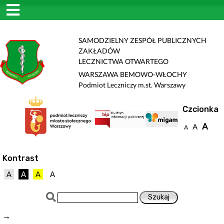
SAMODZIELNY ZESPÓŁ PUBLICZNYCH
ZAKŁADÓW
LECZNICTWA OTWARTEGO
WARSZAWA BEMOWO-WŁOCHY
Podmiot Leczniczy m.st. Warszawy
Czcionka
A
A
A
Kontrast
A
A
A
A
→