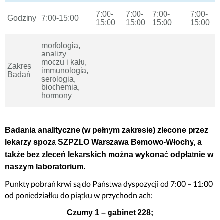
7:00-
7:00-
7:00-
7:00-
Godziny
7:00-15:00
15:00
15:00
15:00
15:00
morfologia,
analizy
moczu i kału,
Zakres
immunologia,
Badań
serologia,
biochemia,
hormony
Badania analityczne (w pełnym zakresie) zlecone przez
lekarzy spoza SZPZLO Warszawa Bemowo-Włochy, a
także bez zleceń lekarskich można wykonać
odpłatnie
w
naszym laboratorium.
Punkty pobrań krwi są do Państwa dyspozycji od 7:00 – 11:00
od poniedziałku do piątku w przychodniach:
Czumy 1 – gabinet 228;