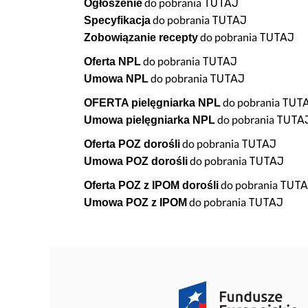
do pobrania
TUTAJ
Ogłoszenie
Bezpieczeństwo informacji
Kwartalnik „Diag
do pobrania
TUTAJ
Specyfikacja
Sygnaliści
Przygotowanie 
do pobrania
TUTAJ
Zobowiązanie recepty
O nas
Standard Telepo
do pobrania
TUTAJ
Oferta NPL
Karta Praw Pacj
do pobrania
TUTAJ
Umowa NPL
Deklaracja POZ
do pobrania
TUT
OFERTA pielęgniarka NPL
Dokumenty do p
do pobrania
TUTA
Umowa pielęgniarka NPL
Informacja o gas
do pobrania
TUTAJ
Oferta POZ dorośli
Przygotowanie d
do pobrania
TUTAJ
Umowa POZ dorośli
Znieczulenie d
do pobrania
TUTA
Oferta POZ z IPOM dorośli
Przygotowanie 
do pobrania
TUTAJ
Umowa POZ z IPOM
Wszystko o szcz
Zasady zapisu