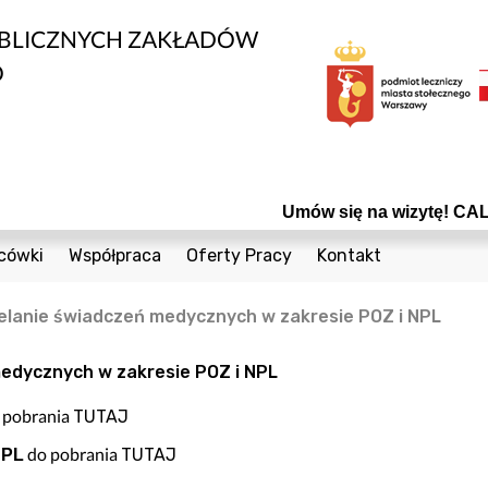
UBLICZNYCH ZAKŁADÓW
O
Umów się na wizytę! CALL 
cówki
Współpraca
Oferty Pracy
Kontakt
edycznych
1 Sierpnia 36a
Bieżące Zamówienia Publiczne
Telefony
elanie świadczeń medycznych w zakresie POZ i NPL
Cegielniana 8
Konkursy
Formularz Kontak
nta
Coopera 5
Powierzchnie do wynajęcia
medycznych w zakresie POZ i NPL
Czumy 1
Odsprzedaż Sprzętu Używanego
 pobrania
TUTAJ
owia
Janiszowska 15
Plany postępowań
do pobrania
TUTAJ
NPL
wanej
 Dzieci
Powstańców Śląskich 19