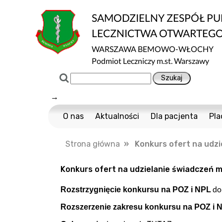
SAMODZIELNY ZESPÓŁ P
LECZNICTWA OTWARTEG
WARSZAWA BEMOWO-WŁOCHY
Podmiot Leczniczy m.st. Warszawy
→
O nas
Aktualności
Dla pacjenta
Pla
Certyfikaty ISO
Cennik usług m
Strona główna
» Konkurs ofert na udzi
Normy ISO
Multisport
Ochrona danych
Nawigator Pacje
Konkurs ofert na udzielanie świadczeń 
Projekty Unijne
COVID-19
do
Rozstrzygnięcie konkursu na POZ i NPL
Dostępność
Profilaktyka Zdr
Rozszerzenie zakresu konkursu na POZ i 
Informacja o wpływie działalności wykony
Polityka Ochrony