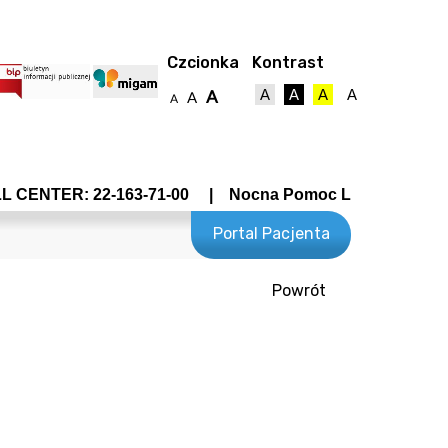
Czcionka
Kontrast
A
A
A
A
A
A
A
CENTER: 22-163-71-00 | Nocna Pomoc Lekarska - Wrocław
Portal Pacjenta
Powrót
towy