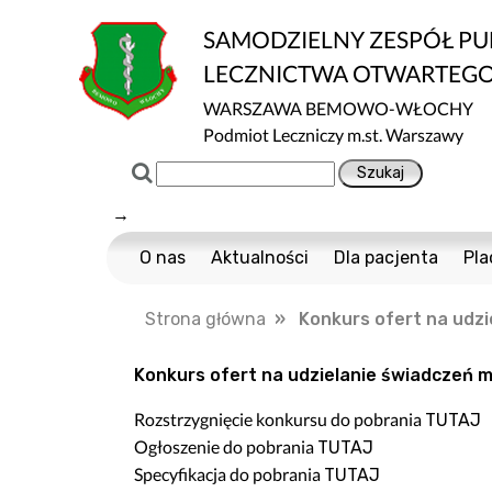
SAMODZIELNY ZESPÓŁ P
LECZNICTWA OTWARTEG
WARSZAWA BEMOWO-WŁOCHY
Podmiot Leczniczy m.st. Warszawy
→
O nas
Aktualności
Dla pacjenta
Pla
Certyfikaty ISO
Cennik usług m
Strona główna
» Konkurs ofert na udzie
Normy ISO
Multisport
Ochrona danych
Nawigator Pacje
Konkurs ofert na udzielanie świadczeń me
Projekty Unijne
COVID-19
Rozstrzygnięcie konkursu do pobrania
TUTAJ
Dostępność
Profilaktyka Zdr
Ogłoszenie do pobrania
TUTAJ
Informacja o wpływie działalności wykony
Polityka Ochrony
Specyfikacja do pobrania
TUTAJ