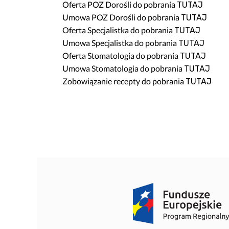
Oferta POZ Dorośli do pobrania
TUTAJ
Bezpieczeństwo informacji
Kwartalnik „Diag
Umowa POZ Dorośli do pobrania
TUTAJ
Sygnaliści
Przygotowanie 
Oferta Specjalistka do pobrania
TUTAJ
O nas
Standard Telepo
Umowa Specjalistka do pobrania
TUTAJ
Karta Praw Pacj
Oferta Stomatologia do pobrania
TUTAJ
Umowa Stomatologia do pobrania
TUTAJ
Deklaracja POZ
Zobowiązanie recepty do pobrania
TUTAJ
Dokumenty do p
Informacja o gas
Przygotowanie d
Znieczulenie d
Przygotowanie 
Wszystko o szcz
Zasady zapisu