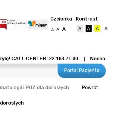
Czcionka
Kontrast
A
A
A
A
A
A
A
ALL CENTER: 22-163-71-00 | Nocna Pomoc Lekarska - Wro
Portal Pacjenta
atologii i POZ dla dorosłych
Powrót
towy
 dorosłych