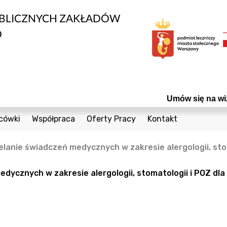
UBLICZNYCH ZAKŁADÓW
O
Umów się na wizytę! C
cówki
Współpraca
Oferty Pracy
Kontakt
edycznych
1 Sierpnia 36a
Bieżące Zamówienia Publiczne
Telefony
lanie świadczeń medycznych w zakresie alergologii, stom
Cegielniana 8
Konkursy
Formularz Kontak
nta
Coopera 5
Powierzchnie do wynajęcia
dycznych w zakresie alergologii, stomatologii i POZ dla
Czumy 1
Odsprzedaż Sprzętu Używanego
owia
Janiszowska 15
Plany postępowań
wanej
 Dzieci
Powstańców Śląskich 19