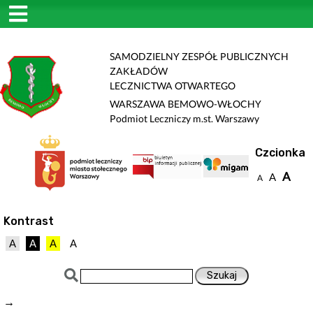
SAMODZIELNY ZESPÓŁ PUBLICZNYCH
ZAKŁADÓW
LECZNICTWA OTWARTEGO
WARSZAWA BEMOWO-WŁOCHY
Podmiot Leczniczy m.st. Warszawy
Czcionka
A
A
A
Kontrast
A
A
A
A
→