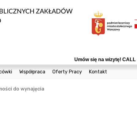
UBLICZNYCH ZAKŁADÓW
O
Umów się na wizytę! CALL C
cówki
Współpraca
Oferty Pracy
Kontakt
edycznych
1 Sierpnia 36a
Bieżące Zamówienia Publiczne
Telefony
ości do wynajęcia
Cegielniana 8
Konkursy
Formularz Kontak
nta
Coopera 5
Powierzchnie do wynajęcia
Czumy 1
Odsprzedaż Sprzętu Używanego
owia
Janiszowska 15
Plany postępowań
wanej
 Dzieci
Powstańców Śląskich 19