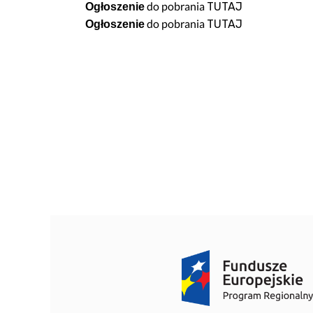
do pobrania
TUTAJ
Ogłoszenie
Bezpieczeństwo informacji
Kwartalnik „Diag
do pobrania
TUTAJ
Ogłoszenie
Sygnaliści
Przygotowanie 
O nas
Standard Telepo
Karta Praw Pacj
Deklaracja POZ
Dokumenty do p
Informacja o gas
Przygotowanie d
Znieczulenie d
Przygotowanie 
Wszystko o szcz
Zasady zapisu