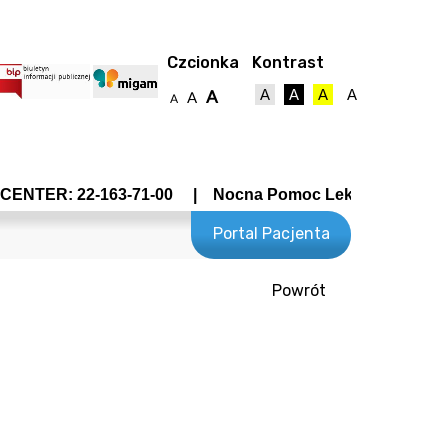
Czcionka
Kontrast
A
A
A
A
A
A
A
ENTER: 22-163-71-00 | Nocna Pomoc Lekarska - Wrocławsk
Portal Pacjenta
Powrót
towy