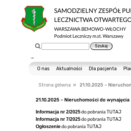
SAMODZIELNY ZESPÓŁ P
LECZNICTWA OTWARTEG
WARSZAWA BEMOWO-WŁOCHY
Podmiot Leczniczy m.st. Warszawy
→
O nas
Aktualności
Dla pacjenta
Pla
Certyfikaty ISO
Cennik usług m
Strona główna
» 21.10.2025 – Nieruchom
Normy ISO
Multisport
Ochrona danych
Nawigator Pacje
21.10.2025 – Nieruchomości do wynajęcia
Projekty Unijne
COVID-19
do pobrania
TUTAJ
Informacja nr 2/2025
Dostępność
Profilaktyka Zdr
do pobrania
TUTAJ
Informacja nr 7/2025
Informacja o wpływie działalności wykony
Polityka Ochrony
do pobrania
TUTAJ
Ogłoszenie