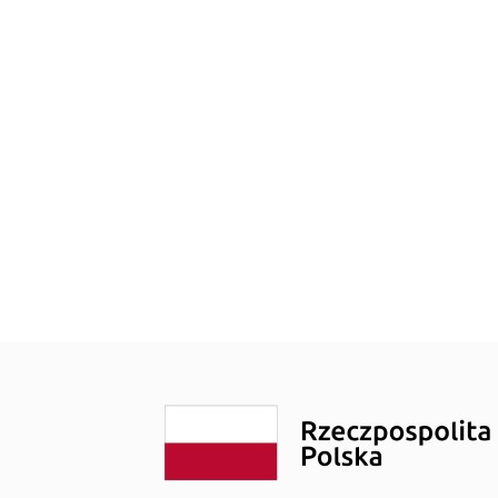
noza”
Szybowcowa 4
do Badań Laboratoryjnych
Wrocławska 19
rad
Transport Medyczny
enta
Świadczenia Komercyjne
Nasze Specjalizacje
obrania
troskopii
o kolonoskopii
ożylne do zabiegów endoskopowych
do badań USG
epieniach