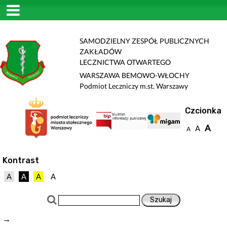
SAMODZIELNY ZESPÓŁ PUBLICZNYCH
ZAKŁADÓW
LECZNICTWA OTWARTEGO
WARSZAWA BEMOWO-WŁOCHY
Podmiot Leczniczy m.st. Warszawy
Czcionka
A
A
A
Kontrast
A
A
A
A
→