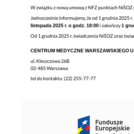
Bezpieczeństwo informacji
Kwartalnik „Diag
W związku z nową umową z NFZ punktach NiŚOZ 
Sygnaliści
Przygotowanie 
Jednocześnie informujemy, że od 1 grudnia 2025 r
O nas
Standard Telepo
i zakończy
listopada 2025 r. o godz. 18:00
1 gru
Karta Praw Pacj
Od 1 grudnia 2025 r. świadczenia NiŚOZ oraz świa
Deklaracja POZ
Dokumenty do p
CENTRUM MEDYCZNE WARSZAWSKIEGO UN
Informacja o gas
ul. Kleszczowa 26B
02-485 Warszawa
Przygotowanie d
Znieczulenie d
tel do kontaktu: (22) 255-77-77
Przygotowanie 
Wszystko o szcz
Zasady zapisu