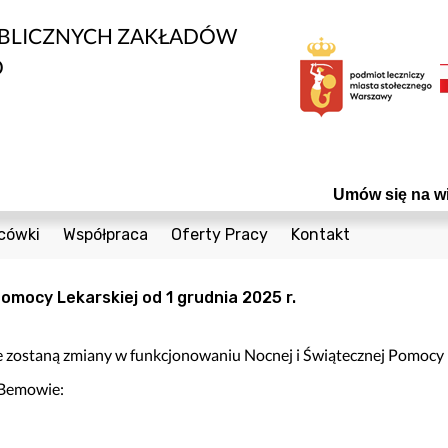
UBLICZNYCH ZAKŁADÓW
O
Umów się na wizytę! C
cówki
Współpraca
Oferty Pracy
Kontakt
edycznych
1 Sierpnia 36a
Bieżące Zamówienia Publiczne
Telefony
omocy Lekarskiej od 1 grudnia 2025 r.
Cegielniana 8
Konkursy
Formularz Kontak
nta
Coopera 5
Powierzchnie do wynajęcia
e zostaną zmiany w funkcjonowaniu Nocnej i Świątecznej Pomocy 
Czumy 1
Odsprzedaż Sprzętu Używanego
 Bemowie:
owia
Janiszowska 15
Plany postępowań
wanej
 Dzieci
Powstańców Śląskich 19