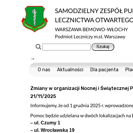
SAMODZIELNY ZESPÓŁ P
LECZNICTWA OTWARTEG
WARSZAWA BEMOWO-WŁOCHY
Podmiot Leczniczy m.st. Warszawy
→
O nas
Aktualności
Dla pacjenta
Pla
Certyfikaty ISO
Cennik usług m
Zmiany w organizacji Nocnej i Świątecznej P
Normy ISO
Multisport
21/11/2025
Ochrona danych
Nawigator Pacje
Informujemy, że od 1 grudnia 2025 r. wprowadzon
Projekty Unijne
COVID-19
Pomoc będzie udzielana w dwóch lokalizacjach na
Dostępność
Profilaktyka Zdr
– ul. Czumy 1
Informacja o wpływie działalności wykony
Polityka Ochrony
– ul. Wrocławska 19