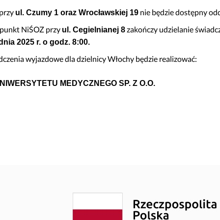
noza”
Szybowcowa 4
przy
nie będzie dostępny odd
ul. Czumy 1 oraz Wrocławskiej 19
do Badań Laboratoryjnych
Wrocławska 19
. punkt NiŚOZ przy
zakończy udzielanie świadc
ul. Cegielnianej 8
rad
Transport Medyczny
dnia 2025 r. o godz. 8:00.
enta
Świadczenia Komercyjne
dczenia wyjazdowe dla dzielnicy Włochy będzie realizować:
Nasze Specjalizacje
obrania
IWERSYTETU MEDYCZNEGO SP. Z O.O.
troskopii
o kolonoskopii
ożylne do zabiegów endoskopowych
do badań USG
epieniach