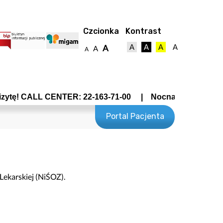
Czcionka
Kontrast
A
A
A
A
A
A
A
ALL CENTER: 22-163-71-00 | Nocna Pomoc Lekarska - Wroc
Portal Pacjenta
towy
Lekarskiej (NiŚOZ).