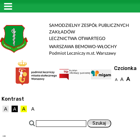
SAMODZIELNY ZESPÓŁ PUBLICZNYCH
ZAKŁADÓW
LECZNICTWA OTWARTEGO
WARSZAWA BEMOWO-WŁOCHY
Podmiot Leczniczy m.st. Warszawy
Czcionka
A
A
A
Kontrast
A
A
A
A
→