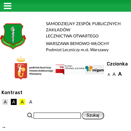
SAMODZIELNY ZESPÓŁ PUBLICZNYCH
ZAKŁADÓW
LECZNICTWA OTWARTEGO
WARSZAWA BEMOWO-WŁOCHY
Podmiot Leczniczy m.st. Warszawy
Czcionka
A
A
A
Kontrast
A
A
A
A
→