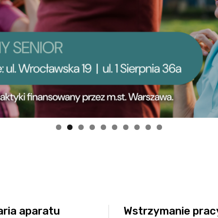
noza”
Szybowcowa 4
do Badań Laboratoryjnych
Wrocławska 19
rad
Transport Medyczny
enta
Świadczenia Komercyjne
Nasze Specjalizacje
obrania
troskopii
o kolonoskopii
ożylne do zabiegów endoskopowych
do badań USG
epieniach
ria aparatu
Wstrzymanie prac