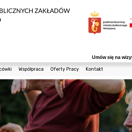
UBLICZNYCH ZAKŁADÓW
O
Umów się na wizytę! CALL CEN
cówki
Współpraca
Oferty Pracy
Kontakt
edycznych
1 Sierpnia 36a
Bieżące Zamówienia Publiczne
Telefony
Cegielniana 8
Konkursy
Formularz Kontak
nta
Coopera 5
Powierzchnie do wynajęcia
Czumy 1
Odsprzedaż Sprzętu Używanego
owia
Janiszowska 15
Plany postępowań
wanej
 Dzieci
Powstańców Śląskich 19