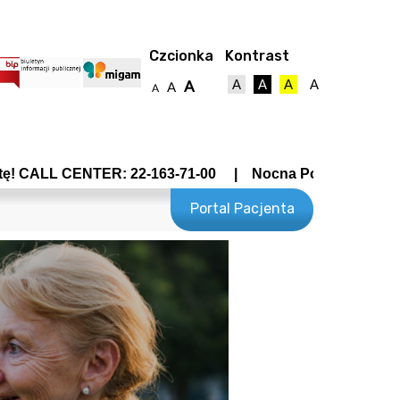
Czcionka
Kontrast
A
A
A
A
A
A
A
TER: 22-163-71-00 | Nocna Pomoc Lekarska - Wrocławska
Portal Pacjenta
towy