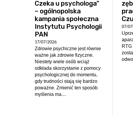
Czeka u psychologa"
zę
– ogólnopolska
pra
kampania społeczna
Czu
Instytutu Psychologii
07/07
PAN
Uprze
apar
17/07/2026
RTG 
Zdrowie psychiczne jest równie
zost
ważne jak zdrowie fizyczne.
odwo
Niestety wiele osób wciąż
odkłada skorzystanie z pomocy
psychologicznej do momentu,
gdy trudności stają się bardzo
poważne. Zmienić ten sposób
myślenia ma…