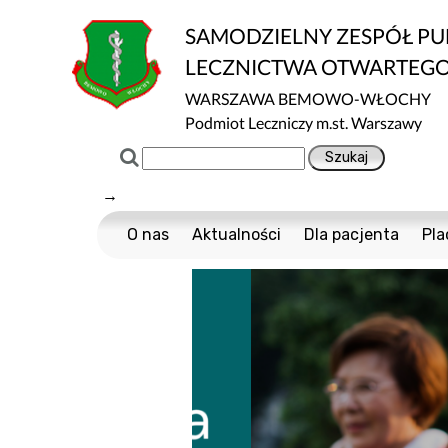
SAMODZIELNY ZESPÓŁ P
LECZNICTWA OTWARTEG
WARSZAWA BEMOWO-WŁOCHY
Podmiot Leczniczy m.st. Warszawy
→
O nas
Aktualności
Dla pacjenta
Pla
Certyfikaty ISO
Cennik usług m
Normy ISO
Multisport
Ochrona danych
Nawigator Pacje
Projekty Unijne
COVID-19
Dostępność
Profilaktyka Zdr
Informacja o wpływie działalności wykony
Polityka Ochrony