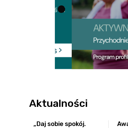
Bezpieczeństwo informacji
Kwartalnik „Diag
Sygnaliści
Przygotowanie 
O nas
Standard Telepo
Karta Praw Pacj
Deklaracja POZ
Dokumenty do p
Informacja o gas
Przygotowanie d
Znieczulenie d
Przygotowanie 
Wszystko o szcz
Aktualności
Zasady zapisu
„Daj sobie spokój.
Awa