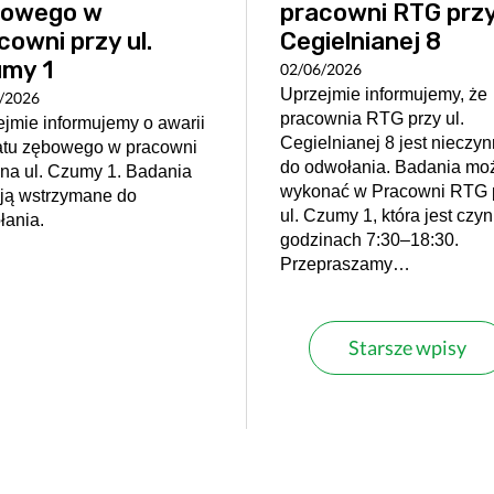
bowego w
pracowni RTG przy 
cowni przy ul.
Cegielnianej 8
my 1
02/06/2026
Uprzejmie informujemy, że
/2026
pracownia RTG przy ul.
jmie informujemy o awarii
Cegielnianej 8 jest nieczy
atu zębowego w pracowni
do odwołania. Badania mo
na ul. Czumy 1. Badania
wykonać w Pracowni RTG 
ają wstrzymane do
ul. Czumy 1, która jest czy
łania.
godzinach 7:30–18:30.
Przepraszamy…
Starsze wpisy