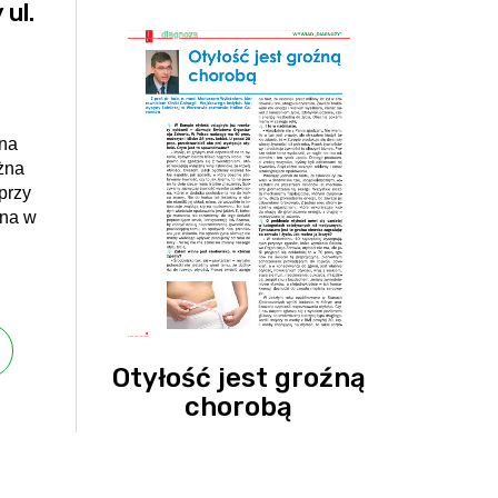
ul.
nna
żna
przy
nna w
Otyłość jest groźną
chorobą