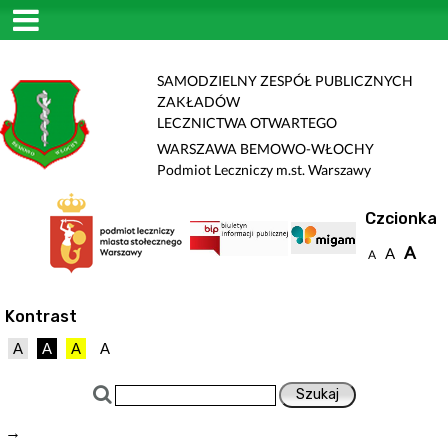
SAMODZIELNY ZESPÓŁ PUBLICZNYCH
ZAKŁADÓW
LECZNICTWA OTWARTEGO
WARSZAWA BEMOWO-WŁOCHY
Podmiot Leczniczy m.st. Warszawy
Czcionka
A
A
A
Kontrast
A
A
A
A
→