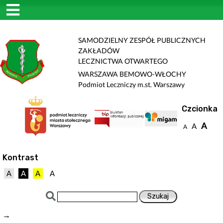
SAMODZIELNY ZESPÓŁ PUBLICZNYCH
ZAKŁADÓW
LECZNICTWA OTWARTEGO
WARSZAWA BEMOWO-WŁOCHY
Podmiot Leczniczy m.st. Warszawy
Czcionka
A
A
A
Kontrast
A
A
A
A
→