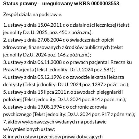
Status prawny – uregulowany w KRS 0000003553.
Zespół działa na podstawie:
1. ustawy z dnia 15.04.2011 r. o działalności leczniczej (tekst
jednolity Dz. U. 2025, poz. 450 z późn.zm.).
2. ustawy z dnia 27.08.2004 r. o świadczeniach opieki
zdrowotnej finansowanych z środków publicznych (tekst
jednolity Dz.U. 2024 poz. 146 z późn.zm.);
3. ustawy z dnia 06.11.2008 r. o prawach pacjenta i Rzeczniku
Praw Pacjenta (Tekst jednolity: Dz.U. 2024 poz. 581);
4. ustawy z dnia 05.12.1996 r. o zawodzie lekarza i lekarza
dentysty (Tekst jednolity: Dz.U. 2024 poz. 1287 z poźn. zm.);
5. ustawy z dnia 15 lipca 2011 r. o zawodach pielęgniarki i
położnej (Tekst jednolity: Dz.U. 2024 poz. 814 z poźn. zm.);
6. ustawy z dnia 19.08.1994 r. o ochronie zdrowia
psychicznego (Tekst jednolity: Dz.U. 2024 poz. 917 z późn.zm.);
7. aktów wykonawczych wydanych na podstawie
w/wymienionych ustaw;
8. innych ustaw i przepisów prawa dotyczących