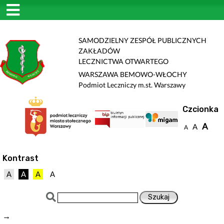
SAMODZIELNY ZESPÓŁ PUBLICZNYCH
ZAKŁADÓW
LECZNICTWA OTWARTEGO
WARSZAWA BEMOWO-WŁOCHY
Podmiot Leczniczy m.st. Warszawy
Czcionka
A
A
A
Kontrast
A
A
A
A
→