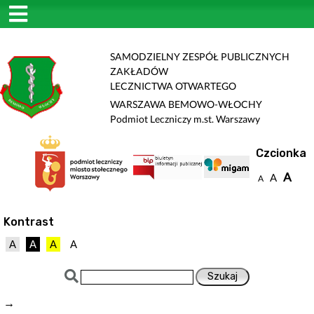
SAMODZIELNY ZESPÓŁ PUBLICZNYCH
ZAKŁADÓW
LECZNICTWA OTWARTEGO
WARSZAWA BEMOWO-WŁOCHY
Podmiot Leczniczy m.st. Warszawy
Czcionka
A
A
A
Kontrast
A
A
A
A
→