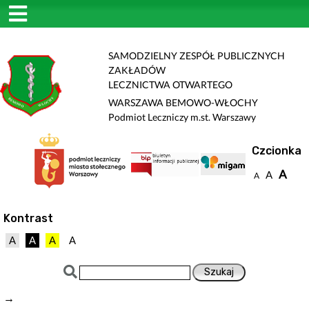
SAMODZIELNY ZESPÓŁ PUBLICZNYCH
ZAKŁADÓW
LECZNICTWA OTWARTEGO
WARSZAWA BEMOWO-WŁOCHY
Podmiot Leczniczy m.st. Warszawy
Czcionka
A
A
A
Kontrast
A
A
A
A
→