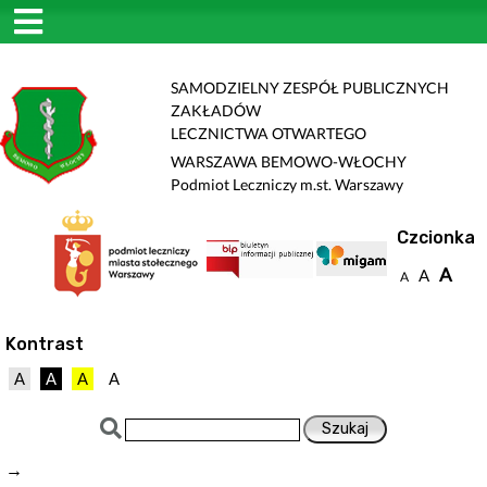
SAMODZIELNY ZESPÓŁ PUBLICZNYCH
ZAKŁADÓW
LECZNICTWA OTWARTEGO
WARSZAWA BEMOWO-WŁOCHY
Podmiot Leczniczy m.st. Warszawy
Czcionka
A
A
A
Kontrast
A
A
A
A
→