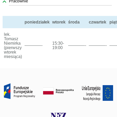
Pracownie
poniedziałek
wtorek
środa
czwartek
pią
lek.
Tomasz
Niemirka
15:30-
————-
————-
————-
——
(pierwszy
19:00
wtorek
miesiąca)