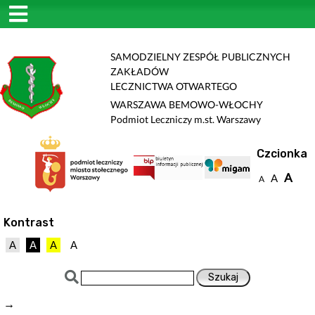
SAMODZIELNY ZESPÓŁ PUBLICZNYCH
ZAKŁADÓW
LECZNICTWA OTWARTEGO
WARSZAWA BEMOWO-WŁOCHY
Podmiot Leczniczy m.st. Warszawy
Czcionka
A
A
A
Kontrast
A
A
A
A
→