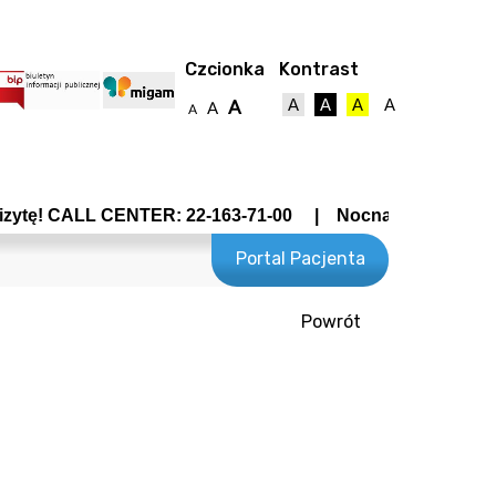
Czcionka
Kontrast
A
A
A
A
A
A
A
ALL CENTER: 22-163-71-00 | Nocna Pomoc Lekarska - Wro
Portal Pacjenta
Powrót
towy