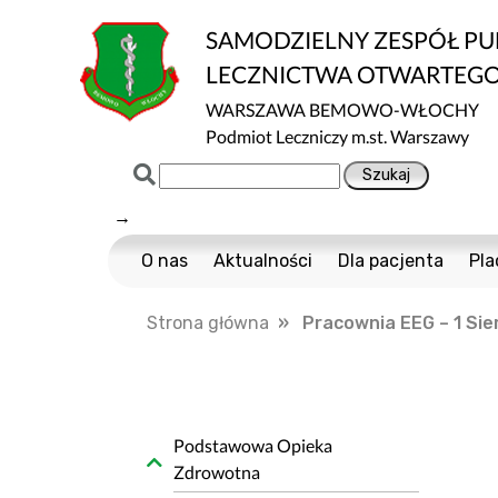
SAMODZIELNY ZESPÓŁ P
LECZNICTWA OTWARTEG
WARSZAWA BEMOWO-WŁOCHY
Podmiot Leczniczy m.st. Warszawy
→
O nas
Aktualności
Dla pacjenta
Pla
Certyfikaty ISO
Cennik usług m
Strona główna
» Pracownia EEG – 1 Sie
Normy ISO
Multisport
Ochrona danych
Nawigator Pacje
Projekty Unijne
COVID-19
Dostępność
Profilaktyka Zdr
Podstawowa Opieka
Zdrowotna
Informacja o wpływie działalności wykony
Polityka Ochrony