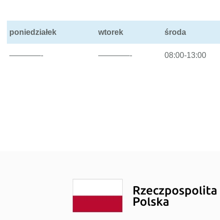
noza”
Szybowcowa 4
do Badań Laboratoryjnych
Wrocławska 19
poniedziałek
wtorek
środa
rad
Transport Medyczny
enta
Świadczenia Komercyjne
————-
————-
08:00-13:00
Nasze Specjalizacje
obrania
troskopii
o kolonoskopii
ożylne do zabiegów endoskopowych
do badań USG
epieniach