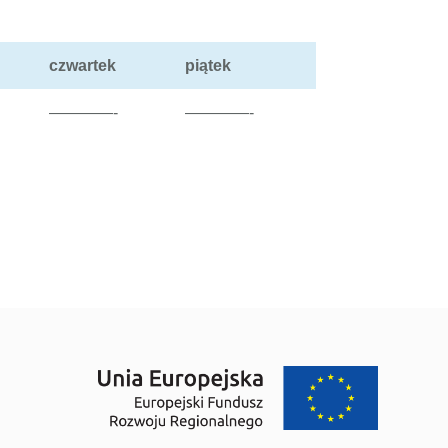
czwartek
piątek
————-
————-