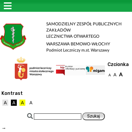
SAMODZIELNY ZESPÓŁ PUBLICZNYCH
ZAKŁADÓW
LECZNICTWA OTWARTEGO
WARSZAWA BEMOWO-WŁOCHY
Podmiot Leczniczy m.st. Warszawy
Czcionka
A
A
A
Kontrast
A
A
A
A
→