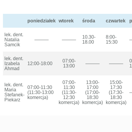
poniedziałek
wtorek
środa
czwartek
p
lek. dent.
10.30-
8:00-
Natalia
———
———
18.00
15:30
Samcik
lek. dent.
07:00-
0
Izabela
12:00-18:00
———
———
13:00
1
Ahmad
07:00-
13:00-
15:00-
lek. dent.
07:00-11:30
11:30
17:00
17:30
Maria
(11:30-13:00
(11:30-
(17:00-
(17:30-
Stefanek-
komercja)
12:30
18:30
18:30
Piekarz
komercja)
komercja)
komercja)